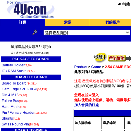
4U時鐘
訂購
索樣
我的帳戶
選擇產品(4大類及34類別)
以下表示:產品類別
(系列數/產品數)
PACKAGE TO BOARD
Battery Holder
(2,30)
Product
>
Game
>
2.54 GAME ED
IC / RAM Socket
(9,44)
此系列有31項產品.
BOARD TO BOARD
注意:產品敘述有特別標註MOQ者,以
Board To Board
(34,331)
標註MOQ者,最小訂購量為100個. 
Card Edge / PCI / AGP
(16,137)
Din 41612
您現在並未登入－
(27,67)
無法使用線上報價、購物、索樣等多項
Future Bus
(10,78)
加入會員的好處
Hard Metric
(1,9)
Pin / Female Header
(118,4002)
Shunts
(4,12)
加入購物車
產品編號
產
Swiss Round Pin
(18,563)
BOARD TO WIRE &