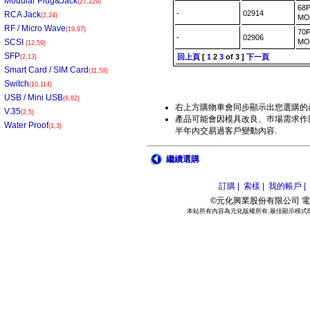
Modular Plug&Jack
(27,229)
68
-
02914
RCA Jack
(2,24)
MO
RF / Micro Wave
(19,97)
70
-
02906
SCSI
MO
(12,59)
SFP
回上頁
[
1
2
3
of 3 ]
下一頁
(2,13)
Smart Card / SIM Card
(11,59)
Switch
(10,114)
USB / Mini USB
(6,82)
右上方購物車會同步顯示出您選購的
V.35
(2,5)
產品可能會因模具改良、巿場需求作部
Water Proof
(1,3)
半年內交易過客戶變動內容.
繼續選購
訂購 |
索樣 |
我的帳戶 |
©元化興業股份有限公司 電話:886
本站所有內容為元化版權所有.最佳顯示模式800*6