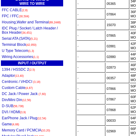
34
WIRE TO WIRE
-
05365
MO
FFC CABLE
(2,8)
36
-
07864
FPC / FFC
MO
(30,504)
Housing,Wafer and Terminal
38
(89,2448)
-
15070
MO
IDC Plug / Socket / Latch Header /
Box Header
(34,451)
40
-
07865
MO
Serial ATA (SATA)
(5,21)
42
Terminal Block
(42,950)
-
02881
MO
U Type Telecom
(1,3)
44
Wiring Accessories
-
02880
(1,1)
MO
INPUT / OUTPUT
46
-
02873
1394 / HSSDC 2
MO
(2,5)
Adaptor
48
(13,40)
-
00357
MO
Centronic / VHDCI
(3,18)
50
Custom Cable
(4,87)
-
07866
MO
DC Jack / Power Jack
(7,60)
60
-
07867
Din/Mini Din
(12,56)
MO
D-SUB
(56,738)
62
-
07868
DVI / HDMI
MO
(3,9)
EarPhone Jack / Plug
64
(12,54)
-
00033
MO
Game
(4,68)
66
Memory Card / PCMCIA
(10,20)
-
02969
MO