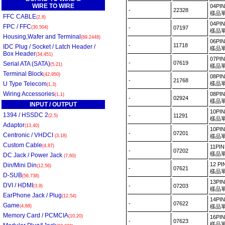
WIRE TO WIRE
04PI
-
22328
樣品單
FFC CABLE
(2,8)
04PI
FPC / FFC
(30,504)
-
07197
樣品單
Housing,Wafer and Terminal
(89,2448)
06PI
-
11718
IDC Plug / Socket / Latch Header /
樣品單
Box Header
(34,451)
07PI
-
07619
Serial ATA (SATA)
(5,21)
樣品單
Terminal Block
(42,950)
08PI
-
21768
U Type Telecom
樣品單
(1,3)
Wiring Accessories
08PI
(1,1)
-
02924
樣品單
INPUT / OUTPUT
10PI
1394 / HSSDC 2
-
11291
(2,5)
樣品單
Adaptor
(13,40)
10PI
-
07201
Centronic / VHDCI
(3,18)
樣品單
Custom Cable
(4,87)
11PI
-
07202
樣品單
DC Jack / Power Jack
(7,60)
12 P
Din/Mini Din
(12,56)
-
07621
樣品單
D-SUB
(56,738)
13PI
DVI / HDMI
-
07203
(3,9)
樣品單
EarPhone Jack / Plug
(12,54)
14PI
-
07622
Game
(4,68)
樣品單
Memory Card / PCMCIA
(10,20)
16PI
-
07623
樣品單