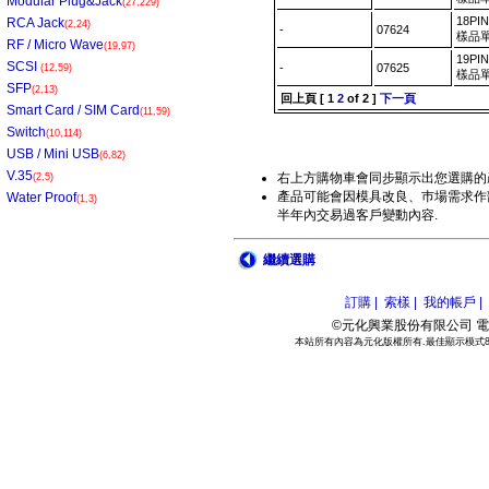
Modular Plug&Jack
(27,229)
18PI
RCA Jack
(2,24)
-
07624
樣品單
RF / Micro Wave
(19,97)
19PI
SCSI
-
07625
(12,59)
樣品單
SFP
(2,13)
回上頁
[
1
2
of 2 ]
下一頁
Smart Card / SIM Card
(11,59)
Switch
(10,114)
USB / Mini USB
(6,82)
V.35
右上方購物車會同步顯示出您選購的
(2,5)
產品可能會因模具改良、巿場需求作部
Water Proof
(1,3)
半年內交易過客戶變動內容.
繼續選購
訂購 |
索樣 |
我的帳戶 |
©元化興業股份有限公司 電話:886
本站所有內容為元化版權所有.最佳顯示模式800*6