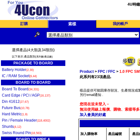
4U時
訂購
索樣
我的帳戶
選擇產品(4大類及34類別)
以下表示:產品類別
(系列數/產品數)
PACKAGE TO BOARD
Battery Holder
(2,30)
Product
>
FPC / FFC
>
1.0 FPC S
IC / RAM Socket
(9,44)
此系列有23項產品.
BOARD TO BOARD
Board To Board
(34,331)
樣品提供可能因庫存狀況、生產情況或製
另行email通知 .
Card Edge / PCI / AGP
(16,137)
Din 41612
(27,67)
您現在並未登入－
Future Bus
(10,78)
無法使用線上報價、購物、索樣等多項
Hard Metric
加入會員的好處
(1,9)
Pin / Female Header
(118,4002)
Shunts
(4,12)
Swiss Round Pin
(18,563)
加入購物車
產品編號
產品
BOARD TO WIRE &