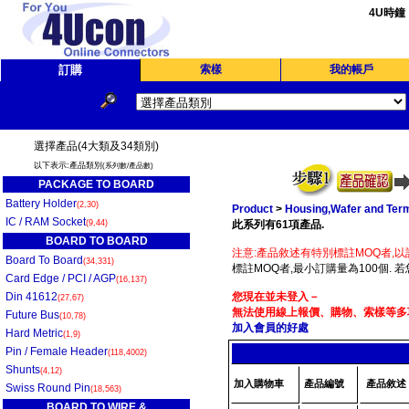
4U時鐘
訂購
索樣
我的帳戶
選擇產品(4大類及34類別)
以下表示:產品類別
(系列數/產品數)
PACKAGE TO BOARD
Battery Holder
(2,30)
Product
>
Housing,Wafer and Term
IC / RAM Socket
(9,44)
此系列有61項產品.
BOARD TO BOARD
注意:產品敘述有特別標註MOQ者,以
Board To Board
(34,331)
標註MOQ者,最小訂購量為100個. 
Card Edge / PCI / AGP
(16,137)
Din 41612
您現在並未登入－
(27,67)
無法使用線上報價、購物、索樣等多項
Future Bus
(10,78)
加入會員的好處
Hard Metric
(1,9)
Pin / Female Header
(118,4002)
Shunts
(4,12)
加入購物車
產品編號
產品敘述
Swiss Round Pin
(18,563)
BOARD TO WIRE &