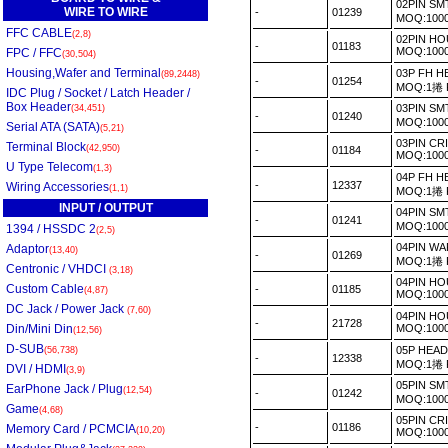
02PIN S
WIRE TO WIRE
-
01239
MOQ:100
FFC CABLE
(2,8)
02PIN H
-
01183
MOQ:100
FPC / FFC
(30,504)
Housing,Wafer and Terminal
03P FH H
(89,2448)
-
01254
MOQ:1捲
IDC Plug / Socket / Latch Header /
Box Header
03PIN S
(34,451)
-
01240
MOQ:100
Serial ATA (SATA)
(5,21)
03PIN CR
Terminal Block
(42,950)
-
01184
MOQ:100
U Type Telecom
(1,3)
04P FH H
-
12337
Wiring Accessories
(1,1)
MOQ:1捲
INPUT / OUTPUT
04PIN S
-
01241
MOQ:100
1394 / HSSDC 2
(2,5)
04PIN WA
Adaptor
(13,40)
-
01269
MOQ:1捲
Centronic / VHDCI
(3,18)
04PIN H
Custom Cable
-
01185
(4,87)
MOQ:100
DC Jack / Power Jack
(7,60)
04PIN H
-
21728
Din/Mini Din
MOQ:100
(12,56)
D-SUB
05P HEAD
(56,738)
-
12338
MOQ:1捲
DVI / HDMI
(3,9)
05PIN S
EarPhone Jack / Plug
(12,54)
-
01242
MOQ:100
Game
(4,68)
05PIN CR
-
01186
Memory Card / PCMCIA
(10,20)
MOQ:100