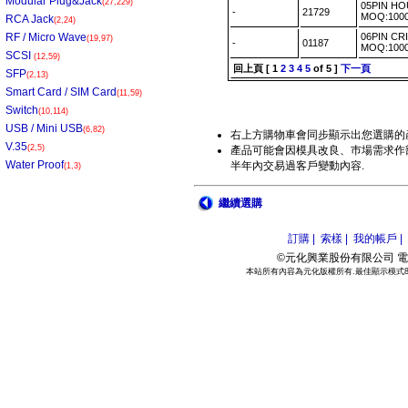
Modular Plug&Jack
(27,229)
05PIN H
-
21729
MOQ:10
RCA Jack
(2,24)
RF / Micro Wave
06PIN CR
(19,97)
-
01187
MOQ:100
SCSI
(12,59)
回上頁
[
1
2
3
4
5
of 5 ]
下一頁
SFP
(2,13)
Smart Card / SIM Card
(11,59)
Switch
(10,114)
USB / Mini USB
(6,82)
右上方購物車會同步顯示出您選購的
V.35
(2,5)
產品可能會因模具改良、巿場需求作部
Water Proof
半年內交易過客戶變動內容.
(1,3)
繼續選購
訂購 |
索樣 |
我的帳戶 |
©元化興業股份有限公司 電話:886
本站所有內容為元化版權所有.最佳顯示模式800*6