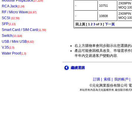
Modular Plug&Jack
(27,229)
2X09PI
-
10751
RCA Jack
(2,24)
MOQ:10
RF / Micro Wave
(19,97)
2X09PI
-
10808
SCSI
MOQ:10
(12,59)
SFP
回上頁
[
1
2
3
of 3 ]
下一頁
(2,13)
Smart Card / SIM Card
(11,59)
Switch
(10,114)
USB / Mini USB
(6,82)
右上方購物車會同步顯示出您選購的
V.35
(2,5)
產品可能會因模具改良、巿場需求作部
Water Proof
(1,3)
半年內交易過客戶變動內容.
繼續選購
訂購 |
索樣 |
我的帳戶 |
©元化興業股份有限公司 電話:886
本站所有內容為元化版權所有.最佳顯示模式800*6