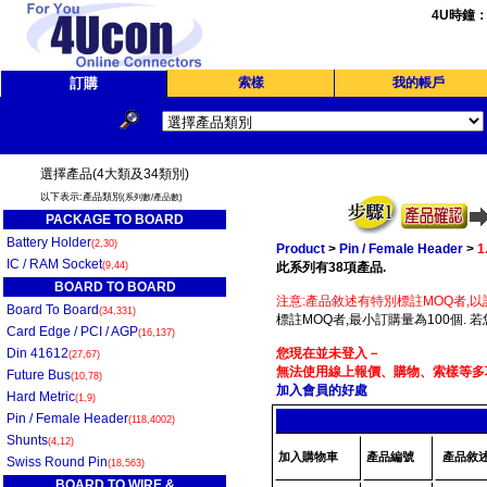
4U時鐘
訂購
索樣
我的帳戶
選擇產品(4大類及34類別)
以下表示:產品類別
(系列數/產品數)
PACKAGE TO BOARD
Battery Holder
(2,30)
Product
>
Pin / Female Header
>
1
IC / RAM Socket
(9,44)
此系列有38項產品.
BOARD TO BOARD
注意:產品敘述有特別標註MOQ者,以
Board To Board
(34,331)
標註MOQ者,最小訂購量為100個. 
Card Edge / PCI / AGP
(16,137)
Din 41612
您現在並未登入－
(27,67)
無法使用線上報價、購物、索樣等多項
Future Bus
(10,78)
加入會員的好處
Hard Metric
(1,9)
Pin / Female Header
(118,4002)
Shunts
(4,12)
加入購物車
產品編號
產品敘
Swiss Round Pin
(18,563)
BOARD TO WIRE &