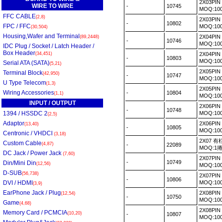
2X03PI
WIRE TO WIRE
-
10745
MOQ:10
FFC CABLE
(2,8)
2X03PI
-
10802
FPC / FFC
MOQ:10
(30,504)
Housing,Wafer and Terminal
2X04PI
(89,2448)
-
10746
MOQ:10
IDC Plug / Socket / Latch Header /
Box Header
(34,451)
2X04PI
-
10803
MOQ:10
Serial ATA (SATA)
(5,21)
2X05PI
Terminal Block
(42,950)
-
10747
MOQ:10
U Type Telecom
(1,3)
2X05PI
Wiring Accessories
-
10804
(1,1)
MOQ:10
INPUT / OUTPUT
2X06PI
-
10748
1394 / HSSDC 2
MOQ:10
(2,5)
Adaptor
2X06PI
(13,40)
-
10805
MOQ:10
Centronic / VHDCI
(3,18)
2X07 有
Custom Cable
(4,87)
-
22089
MOQ:1
DC Jack / Power Jack
(7,60)
2X07PIN
-
10749
Din/Mini Din
(12,56)
MOQ:10
D-SUB
(56,738)
2X07PI
-
10806
DVI / HDMI
MOQ:10
(3,9)
EarPhone Jack / Plug
2X08PI
(12,54)
-
10750
MOQ:10
Game
(4,68)
2X08PI
Memory Card / PCMCIA
(10,20)
-
10807
MOQ:10