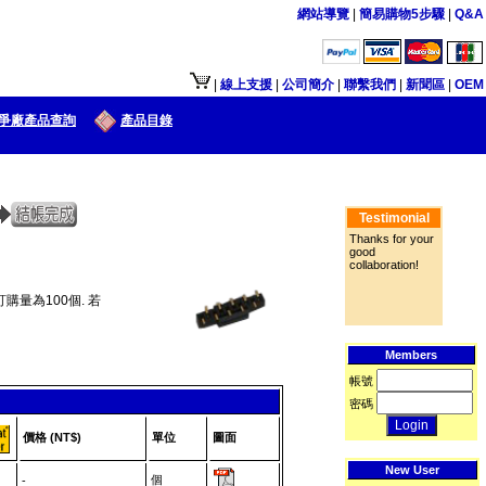
網站導覽
|
簡易購物5步驟
|
Q&A
接口供大陆地区客户使用.
|
線上支援
|
公司簡介
|
聯繫我們
|
新聞區
|
OEM
爭廠產品查詢
產品目錄
Testimonial
Thanks for your
good
collaboration!
購量為100個. 若
Members
帳號
密碼
價格 (NT$)
單位
圖面
New User
個
-