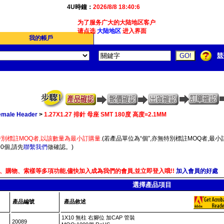
4U時鐘：
2026/8/8 18:40:6
为了服务广大的大陆地区客户,我们4Ucon新增了简体版
请点选
大陆地区
进入界面
我的帳戶
競
Female Header
>
1.27X1.27 排針 母座 SMT 180度 高度=2.1MM
別標註MOQ者,以該數量為最小訂購量.
(若產品單位為“個”,亦無特別標註MOQ者,最小訂
0個,請先
聯繫我們
做確認。)
、購物、索樣等多項功能,儘快加入成為我們的會員,並立即登入哦!!
加入會員的好處
選擇產品項目
產品編號
產品敘述
1X10 無柱 右腳位 加CAP 管裝
20089