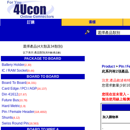
訂購
索樣
選擇產品(4大類及34類別)
以下表示:產品類別
(系列數/產品數)
PACKAGE TO BOARD
Battery Holder
(2,30)
Product
>
Pin / 
IC / RAM Socket
(9,44)
此系列有2項產品.
BOARD TO BOARD
注意:產品敘述有特
Board To Board
(34,331)
您需求數量少於10
Card Edge / PCI / AGP
(16,137)
Din 41612
您現在並未登入－
(27,67)
無法使用線上報價
Future Bus
(10,78)
Hard Metric
(1,9)
Pin / Female Header
(118,4002)
加入購物車
Shunts
(4,12)
Swiss Round Pin
(18,563)
-
BOARD TO WIRE &