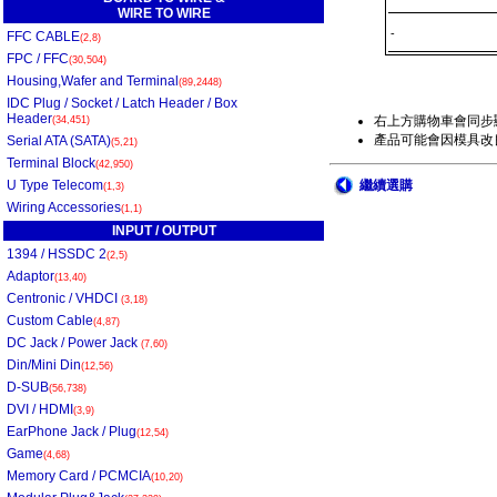
WIRE TO WIRE
-
FFC CABLE
(2,8)
FPC / FFC
(30,504)
Housing,Wafer and Terminal
(89,2448)
IDC Plug / Socket / Latch Header / Box
Header
右上方購物車會同步
(34,451)
產品可能會因模具改良
Serial ATA (SATA)
(5,21)
Terminal Block
(42,950)
U Type Telecom
繼續選購
(1,3)
Wiring Accessories
(1,1)
INPUT / OUTPUT
1394 / HSSDC 2
(2,5)
Adaptor
(13,40)
Centronic / VHDCI
(3,18)
Custom Cable
(4,87)
DC Jack / Power Jack
(7,60)
Din/Mini Din
(12,56)
D-SUB
(56,738)
DVI / HDMI
(3,9)
EarPhone Jack / Plug
(12,54)
Game
(4,68)
Memory Card / PCMCIA
(10,20)