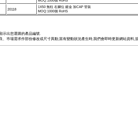
MOQ:1000個 RoHS
1X50 無柱 右腳位 鍍金 加CAP 管裝
20118
MOQ:1000個 RoHS
顯示出您選購的產品編號.
、巿場需求作部份修改或尺寸異動;當有變動狀況產生時,我們會即時更新網站資料,並e