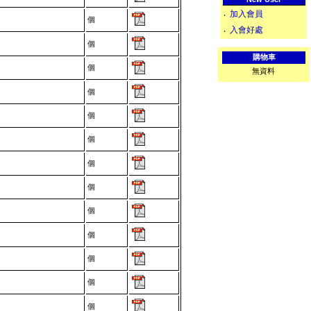
加入會員
‧
個
-
入會好處
‧
個
-
購物車
個
-
無資料
個
-
個
-
個
-
個
-
個
-
個
-
個
-
個
-
個
-
個
-