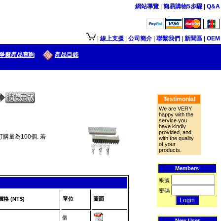
網站導覽
|
簡易購物5步驟
|
Q&A
接口供大陆地区客户使用.
|
線上支援
|
公司簡介
|
聯繫我們
|
新聞區
|
OEM
爭廠產品查詢
產品目錄
Testimonial
We are VERY
happy with the
service you
have kindly
provided, and
購量為100個. 若
with the quality
of your
products.
Members
帳號
密碼
價格 (NT$)
單位
圖面
個
-
New User