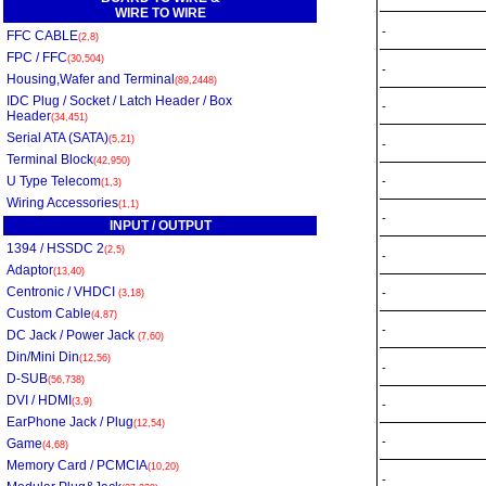
WIRE TO WIRE
-
FFC CABLE
(2,8)
FPC / FFC
(30,504)
-
Housing,Wafer and Terminal
(89,2448)
IDC Plug / Socket / Latch Header / Box
-
Header
(34,451)
Serial ATA (SATA)
(5,21)
-
Terminal Block
(42,950)
U Type Telecom
-
(1,3)
Wiring Accessories
(1,1)
-
INPUT / OUTPUT
1394 / HSSDC 2
(2,5)
-
Adaptor
(13,40)
Centronic / VHDCI
-
(3,18)
Custom Cable
(4,87)
-
DC Jack / Power Jack
(7,60)
Din/Mini Din
(12,56)
-
D-SUB
(56,738)
DVI / HDMI
(3,9)
-
EarPhone Jack / Plug
(12,54)
-
Game
(4,68)
Memory Card / PCMCIA
(10,20)
-