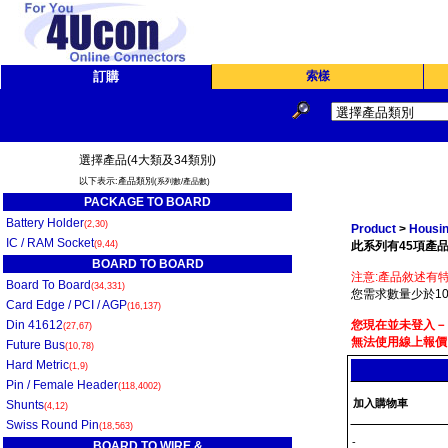
訂購
索樣
選擇產品(4大類及34類別)
以下表示:產品類別
(系列數/產品數)
PACKAGE TO BOARD
Battery Holder
(2,30)
Product
>
Housin
IC / RAM Socket
(9,44)
此系列有45項產品
BOARD TO BOARD
注意:產品敘述有特
Board To Board
(34,331)
您需求數量少於10
Card Edge / PCI / AGP
(16,137)
Din 41612
您現在並未登入－
(27,67)
無法使用線上報價
Future Bus
(10,78)
Hard Metric
(1,9)
Pin / Female Header
(118,4002)
加入購物車
Shunts
(4,12)
Swiss Round Pin
(18,563)
-
BOARD TO WIRE &