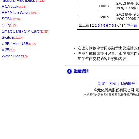
Modular Plug&Jack
(27,229)
2X013 總長=1
-
00013
RCA Jack
(2,24)
MOQ:1000個
RF / Micro Wave
(19,97)
2X02 總長=9.0
-
22615
SCSI
MOQ:1000個
(12,59)
SFP
回上頁
[
1
2
3
4
5
6
7
8
9
of 9 ]
下一頁
(2,13)
Smart Card / SIM Card
(11,59)
Switch
(10,114)
USB / Mini USB
(6,82)
右上方購物車會同步顯示出您選購的產
V.35
(2,5)
產品可能會因模具改良、巿場需求作部
Water Proof
(1,3)
知半年內交易過客戶變動內容.
繼續選購
訂購 |
索樣 |
我的帳戶 |
©元化興業股份有限公司 電話:886
本站所有內容為元化版權所有.最佳顯示模式800*6