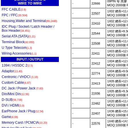
09PIN 母 黑膠
WIRE TO WIRE
-
22666
MOQ:2000個
FFC CABLE
(2,8)
1X02 總長=11.
-
22507
FPC / FFC
MOQ:1000個
(30,504)
Housing,Wafer and Terminal
1X02 總長=12.
(89,2448)
-
22410
MOQ:1000個
IDC Plug / Socket / Latch Header /
Box Header
(34,451)
1X02 總長=9.3
-
22544
MOQ:1000個
Serial ATA (SATA)
(5,21)
1X03 總長=11.
Terminal Block
(42,950)
-
22508
MOQ:1000個
U Type Telecom
(1,3)
1X03 總長=12.
Wiring Accessories
-
22411
(1,1)
MOQ:1000個
INPUT / OUTPUT
1X04 總長=12.
-
22412
1394 / HSSDC 2
MOQ:1000個
(2,5)
Adaptor
1X04 總長=9.0
(13,40)
-
22774
MOQ:1000個
Centronic / VHDCI
(3,18)
1X05 總長=12.
Custom Cable
(4,87)
-
22413
MOQ:1000個
DC Jack / Power Jack
(7,60)
1X05 總長=9.3
-
21936
Din/Mini Din
(12,56)
MOQ:1000個
D-SUB
(56,738)
1X20 總長=11.
-
22482
DVI / HDMI
MOQ:1000個
(3,9)
EarPhone Jack / Plug
1X36 總長=15.
(12,54)
-
22407
MOQ:1000個
Game
(4,68)
1X40 總長=14.
Memory Card / PCMCIA
(10,20)
-
22576
MOQ:1000個