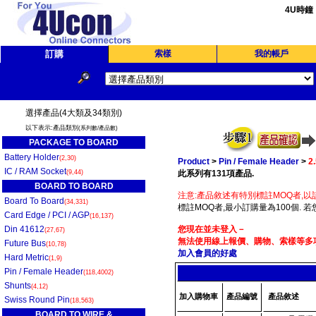
4U時鐘
訂購
索樣
我的帳戶
選擇產品(4大類及34類別)
以下表示:產品類別
(系列數/產品數)
PACKAGE TO BOARD
Battery Holder
(2,30)
Product
>
Pin / Female Header
>
2
IC / RAM Socket
(9,44)
此系列有131項產品.
BOARD TO BOARD
注意:產品敘述有特別標註MOQ者,以
Board To Board
(34,331)
標註MOQ者,最小訂購量為100個. 
Card Edge / PCI / AGP
(16,137)
Din 41612
您現在並未登入－
(27,67)
無法使用線上報價、購物、索樣等多項
Future Bus
(10,78)
加入會員的好處
Hard Metric
(1,9)
Pin / Female Header
(118,4002)
Shunts
(4,12)
加入購物車
產品編號
產品敘述
Swiss Round Pin
(18,563)
BOARD TO WIRE &