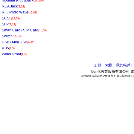
Modular Plug&Jack
(27,229)
RCA Jack
(2,24)
RF / Micro Wave
(19,97)
SCSI
(12,59)
SFP
(2,13)
Smart Card / SIM Card
(11,59)
Switch
(10,114)
USB / Mini USB
(6,82)
V.35
(2,5)
Water Proof
(1,3)
訂購 |
索樣 |
我的帳戶 |
©元化興業股份有限公司 電話:886
本站所有內容為元化版權所有.最佳顯示模式800*6