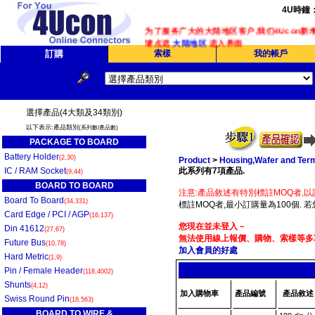
4U時鐘
为了服务广大的大陆地区客户,我们4Ucon新
请点选
大陆地区
进入界面
訂購
索樣
我的帳戶
選擇產品(4大類及34類別)
以下表示:產品類別
(系列數/產品數)
PACKAGE TO BOARD
Battery Holder
(2,30)
Product
>
Housing,Wafer and Term
IC / RAM Socket
此系列有7項產品.
(9,44)
BOARD TO BOARD
注意:產品敘述有特別標註MOQ者,以
Board To Board
(34,331)
標註MOQ者,最小訂購量為100個. 
Card Edge / PCI / AGP
(16,137)
您現在並未登入－
Din 41612
(27,67)
無法使用線上報價、購物、索樣等多項
Future Bus
(10,78)
加入會員的好處
Hard Metric
(1,9)
Pin / Female Header
(118,4002)
Shunts
(4,12)
加入購物車
產品編號
產品敘述
Swiss Round Pin
(18,563)
BOARD TO WIRE &