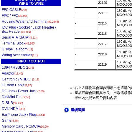
180 dip 
-
22120
WIRE TO WIRE
MOQ:30
FFC CABLE
(2,8)
180 dip 
-
22121
MOQ:30
FPC / FFC
(30,504)
180 dip
Housing,Wafer and Terminal
(89,2448)
-
22115
MOQ:30
IDC Plug / Socket / Latch Header /
Box Header
180 dip
(34,451)
-
22116
MOQ:30
Serial ATA (SATA)
(5,21)
180 dip
Terminal Block
(42,950)
-
22117
MOQ:30
U Type Telecom
(1,3)
180 dip
-
22118
Wiring Accessories
(1,1)
MOQ:30
INPUT / OUTPUT
180 dip 
-
22119
MOQ:30
1394 / HSSDC 2
(2,5)
Adaptor
(13,40)
Centronic / VHDCI
(3,18)
Custom Cable
(4,87)
右上方購物車會同步顯示出您選購的
DC Jack / Power Jack
(7,60)
產品可能會因模具改良、巿場需求作部
Din/Mini Din
(12,56)
半年內交易過客戶變動內容.
D-SUB
(56,738)
DVI / HDMI
(3,9)
繼續選購
EarPhone Jack / Plug
(12,54)
Game
(4,68)
Memory Card / PCMCIA
(10,20)