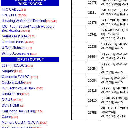
05P B TYPE 公 S
-
20478
WIRE TO WIRE
MOQ:10000個 Ro
FFC CABLE
(2,8)
05P B TYPE 母 D
-
11131
MOQ:5000個 RoH
FPC / FFC
(30,504)
5P B TYPE 母 D
Housing,Wafer and Terminal
(89,2448)
-
19378
MOQ:1000個 RoH
IDC Plug / Socket / Latch Header /
Box Header
5PIN AB TYPE 
(34,451)
1捲=750PCS
-
19741
Serial ATA (SATA)
(5,21)
MOQ:14捲 RoHS
Terminal Block
(42,950)
AB TYPE 母 5P S
-
20236
U Type Telecom
(1,3)
MOQ:2捲 RoHS
Wiring Accessories
(1,1)
B TYPE 母 05P S
-
06564
MOQ:40捲 RoHS
INPUT / OUTPUT
B TYPE 母 05P S
1394 / HSSDC 2
(2,5)
捲
-
21954
Adaptor
(13,40)
MOQ:7捲 RoHS
Centronic / VHDCI
(3,18)
B type 母 05P 
-
20084
Custom Cable
MOQ:2捲 RoHS
(4,87)
DC Jack / Power Jack
B TYPE 母 5P DI
(7,60)
-
20315
MOQ:1000個 RoH
Din/Mini Din
(12,56)
母 04P SMT 90° 
D-SUB
(56,738)
-
21610
MOQ:1捲 RoHS
DVI / HDMI
(3,9)
MINI USB B TYP
EarPhone Jack / Plug
(12,54)
500PCS/捲
-
21753
MOQ:10捲 RoHS
Game
(4,68)
Memory Card / PCMCIA
(10,20)