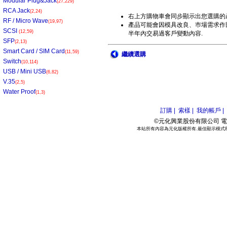
Modular Plug&Jack
(27,229)
RCA Jack
(2,24)
右上方購物車會同步顯示出您選購的
RF / Micro Wave
(19,97)
產品可能會因模具改良、巿場需求作部
SCSI
(12,59)
半年內交易過客戶變動內容.
SFP
(2,13)
Smart Card / SIM Card
(11,59)
繼續選購
Switch
(10,114)
USB / Mini USB
(6,82)
V.35
(2,5)
Water Proof
(1,3)
訂購 |
索樣 |
我的帳戶 |
©元化興業股份有限公司 電話:886
本站所有內容為元化版權所有.最佳顯示模式800*6