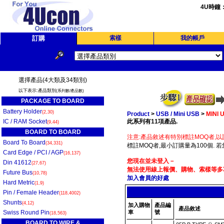
4U時鐘
訂購
索樣
我的帳戶
選擇產品(4大類及34類別)
以下表示:產品類別
(系列數/產品數)
PACKAGE TO BOARD
Battery Holder
(2,30)
Product
>
USB / Mini USB
>
MINI
IC / RAM Socket
此系列有11項產品.
(9,44)
BOARD TO BOARD
注意:產品敘述有特別標註MOQ者,以
Board To Board
(34,331)
標註MOQ者,最小訂購量為100個. 
Card Edge / PCI / AGP
(16,137)
您現在並未登入－
Din 41612
(27,67)
無法使用線上報價、購物、索樣等多項
Future Bus
(10,78)
加入會員的好處
Hard Metric
(1,9)
Pin / Female Header
(118,4002)
Shunts
(4,12)
加入購物
產品編
產品敘述
Swiss Round Pin
車
號
(18,563)
BOARD TO WIRE &