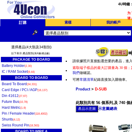
4U時鐘
为了
请
訂購
索樣
我的帳戶
選擇產品(4大類及34類別)
以下表示:產品類別
(系列數/產品數)
PACKAGE TO BOARD
請依據照片直接點選您要的產品，進
Battery Holder
(2,30)
索取端子樣品的最大訂購量為 30 個；
IC / RAM Socket
(9,44)
我們
做確認。
BOARD TO BOARD
可將
常購清單
紀錄直接加入購物車。
Board To Board
(34,331)
Product
>
D-SUB
Card Edge / PCI / AGP
(16,137)
Din 41612
(27,67)
Future Bus
(10,78)
此類別共有 56 個系列,及 740 
Hard Metric
(1,9)
示意圖總表
Pin / Female Header
(118,4002)
Shunts
(4,12)
Swiss Round Pin
(18,563)
BOARD TO WIRE &