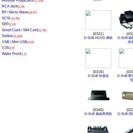
Modular Plug&Jack
(27,229)
RCA Jack
(2,24)
RF / Micro Wave
(19,97)
SCSI
(12,59)
SFP
(2,13)
Smart Card / SIM Card
(11,59)
(0321)
(03
Switch
(10,114)
D-SUB HOOD 傳統
D-SUB 
USB / Mini USB
殊型
(6,82)
V.35
(2,5)
Water Proof
(1,3)
(0316)
(03
D-SUB 快速殼
D-SUB 壓
(0340)
(03
D-SUB 扁線專用殼
D-SUB 