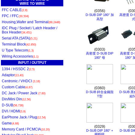
WIRE TO WIRE
FFC CABLE
(2,8)
(0356)
(03
D-SUB DIP 180° 加
高密度 D-
FPC / FFC
(30,504)
高型
Housing,Wafer and Terminal
(89,2448)
IDC Plug / Socket / Latch Header /
Box Header
(34,451)
Serial ATA (SATA)
(5,21)
Terminal Block
(42,950)
(0303)
(03
U Type Telecom
(1,3)
高密度 D-SUB DIP
高密度 D-S
Wiring Accessories
(1,1)
180° 母
180°
INPUT / OUTPUT
1394 / HSSDC 2
(2,5)
Adaptor
(13,40)
Centronic / VHDCI
(3,18)
Custom Cable
(4,87)
(0360)
(03
D-SUB 鋅合金鐵殼
D-SUB 
DC Jack / Power Jack
(7,60)
T型
組
Din/Mini Din
(12,56)
D-SUB
(56,738)
DVI / HDMI
(3,9)
EarPhone Jack / Plug
(12,54)
Game
(4,68)
(0329)
(03
Memory Card / PCMCIA
(10,20)
D-SUB DIP 180° +
D-SUB DI
鐵粉鋅