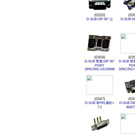
(0320)
(03
D-SUB DIP 90° 公
D-SUB DI
(0354)
(03
D-SUB 雙層 DIP 90°
D-SUB 雙層
PORT
PO
SPACING=19.05MM
SPACING=
(0347)
(03
D-SUB 車PIN 腳距=
D-SUB DI
7.2
粉鋅T