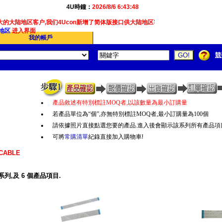
4U時鐘：
2026/8/6 6:43:49
的大陆地区客户,我们4Ucon新增了简体版接口供大陆地区客户使用.
地区
进入界面
我的帳戶
競
產品敘述有特別標註
MOQ
者
,
以該數量為最小訂購量
若產品單位為“個
”,
亦無特別標註
MOQ
者
,
最小訂購量為
100
個
請依據照片直接點選您要的產品.進入後會顯示該系列所有產品項
可將
常購清單
紀錄直接加入購物車!
CABLE
系列,及 6 個產品項目.