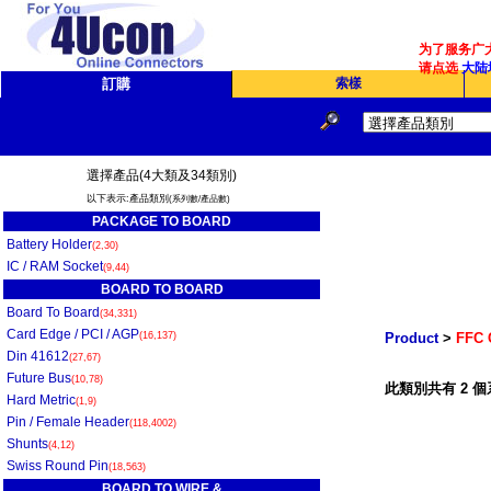
为了服务广大
请点选
大陆
訂購
索樣
選擇產品(4大類及34類別)
以下表示:產品類別
(系列數/產品數)
PACKAGE TO BOARD
Battery Holder
(2,30)
IC / RAM Socket
(9,44)
BOARD TO BOARD
Board To Board
(34,331)
Card Edge / PCI / AGP
(16,137)
Product
>
FFC 
Din 41612
(27,67)
Future Bus
(10,78)
此類別共有 2 個
Hard Metric
(1,9)
Pin / Female Header
(118,4002)
Shunts
(4,12)
Swiss Round Pin
(18,563)
BOARD TO WIRE &