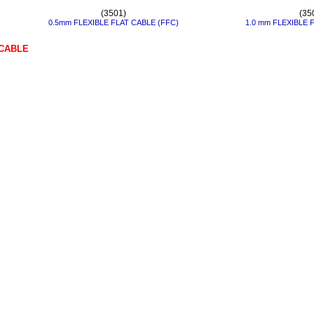
(3501)
(35
0.5mm FLEXIBLE FLAT CABLE (FFC)
1.0 mm FLEXIBLE 
CABLE