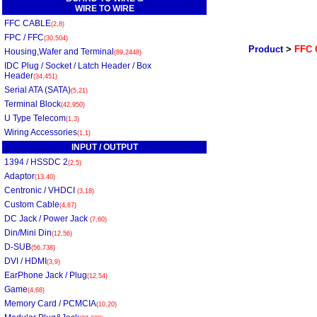
WIRE TO WIRE
FFC CABLE
(2,8)
FPC / FFC
(30,504)
Product
>
FFC 
Housing,Wafer and Terminal
(89,2448)
IDC Plug / Socket / Latch Header / Box
Header
(34,451)
Serial ATA (SATA)
(5,21)
Terminal Block
(42,950)
U Type Telecom
(1,3)
Wiring Accessories
(1,1)
INPUT / OUTPUT
1394 / HSSDC 2
(2,5)
Adaptor
(13,40)
Centronic / VHDCI
(3,18)
Custom Cable
(4,87)
DC Jack / Power Jack
(7,60)
Din/Mini Din
(12,56)
D-SUB
(56,738)
DVI / HDMI
(3,9)
EarPhone Jack / Plug
(12,54)
Game
(4,68)
Memory Card / PCMCIA
(10,20)