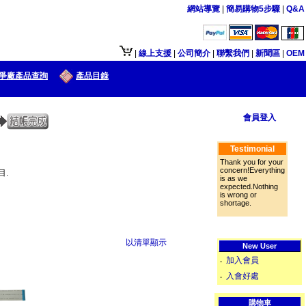
網站導覽
|
簡易購物5步驟
|
Q&A
|
線上支援
|
公司簡介
|
聯繫我們
|
新聞區
|
OEM
爭廠產品查詢
產品目錄
會員登入
Testimonial
Thank you for your
concern!Everything
目.
is as we
expected.Nothing
is wrong or
shortage.
以清單顯示
New User
加入會員
‧
入會好處
‧
購物車