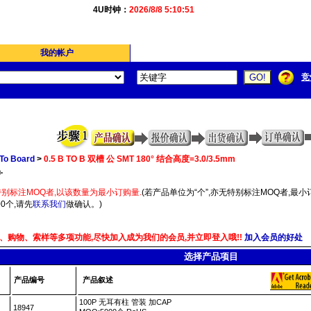
4U时钟：
2026/8/8 5:10:51
我的帐户
竞
To Board
>
0.5 B TO B 双槽 公 SMT 180° 结合高度=3.0/3.5mm
.
别标注MOQ者,以该数量为最小订购量.
(若产品单位为“个”,亦无特别标注MOQ者,最小订
0个,请先
联系我们
做确认。)
、购物、索样等多项功能,尽快加入成为我们的会员,并立即登入哦!!
加入会员的好处
选择产品项目
产品编号
产品叙述
100P 无耳有柱 管装 加CAP
18947