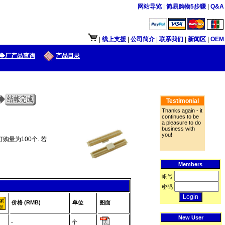
网站导览
|
简易购物5步骤
|
Q&A
|
线上支援
|
公司简介
|
联系我们
|
新闻区
|
OEM
争厂产品查询
产品目录
Testimonial
Thanks again - it
continues to be
a pleasure to do
business with
you!
购量为100个. 若
Members
帐号
密码
价格 (RMB)
单位
图面
New User
个
-