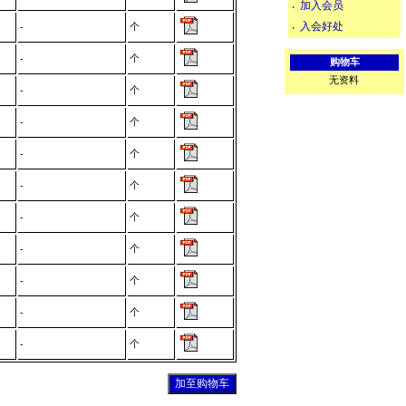
加入会员
‧
入会好处
个
‧
-
个
-
购物车
无资料
个
-
个
-
个
-
个
-
个
-
个
-
个
-
个
-
个
-