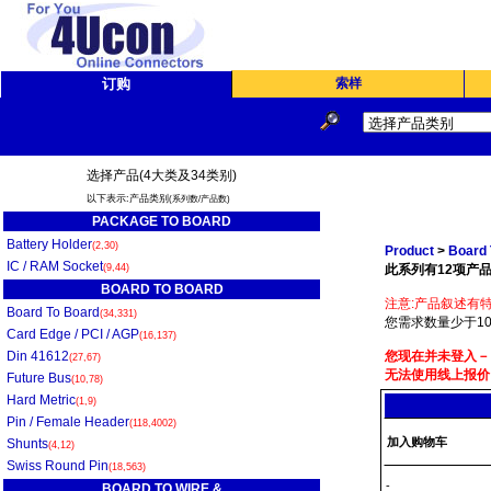
订购
索样
选择产品(4大类及34类别)
以下表示:产品类别
(系列数/产品数)
PACKAGE TO BOARD
Battery Holder
(2,30)
Product
>
Board 
IC / RAM Socket
(9,44)
此系列有12项产品
BOARD TO BOARD
注意:产品叙述有特
Board To Board
(34,331)
您需求数量少于10
Card Edge / PCI / AGP
(16,137)
Din 41612
您现在并未登入－
(27,67)
无法使用线上报价
Future Bus
(10,78)
Hard Metric
(1,9)
Pin / Female Header
(118,4002)
加入购物车
Shunts
(4,12)
Swiss Round Pin
(18,563)
-
BOARD TO WIRE &