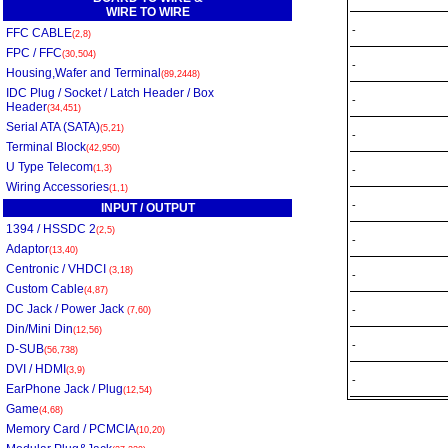
WIRE TO WIRE
-
FFC CABLE
(2,8)
FPC / FFC
(30,504)
-
Housing,Wafer and Terminal
(89,2448)
IDC Plug / Socket / Latch Header / Box
-
Header
(34,451)
Serial ATA (SATA)
(5,21)
-
Terminal Block
(42,950)
U Type Telecom
(1,3)
-
Wiring Accessories
(1,1)
-
INPUT / OUTPUT
1394 / HSSDC 2
(2,5)
-
Adaptor
(13,40)
Centronic / VHDCI
(3,18)
-
Custom Cable
(4,87)
DC Jack / Power Jack
-
(7,60)
Din/Mini Din
(12,56)
-
D-SUB
(56,738)
DVI / HDMI
(3,9)
-
EarPhone Jack / Plug
(12,54)
Game
(4,68)
Memory Card / PCMCIA
(10,20)