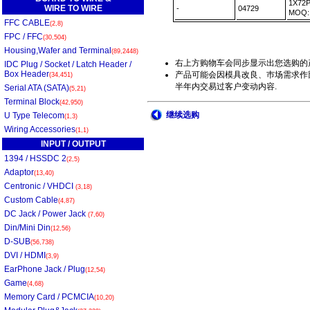
1X72
WIRE TO WIRE
-
04729
MOQ:
FFC CABLE
(2,8)
FPC / FFC
(30,504)
Housing,Wafer and Terminal
(89,2448)
右上方购物车会同步显示出您选购的
IDC Plug / Socket / Latch Header /
Box Header
产品可能会因模具改良、巿场需求作部
(34,451)
半年内交易过客户变动内容.
Serial ATA (SATA)
(5,21)
Terminal Block
(42,950)
继续选购
U Type Telecom
(1,3)
Wiring Accessories
(1,1)
INPUT / OUTPUT
1394 / HSSDC 2
(2,5)
Adaptor
(13,40)
Centronic / VHDCI
(3,18)
Custom Cable
(4,87)
DC Jack / Power Jack
(7,60)
Din/Mini Din
(12,56)
D-SUB
(56,738)
DVI / HDMI
(3,9)
EarPhone Jack / Plug
(12,54)
Game
(4,68)
Memory Card / PCMCIA
(10,20)