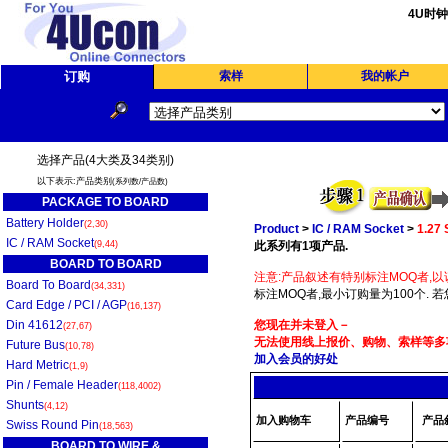
4U时
订购
索样
我的帐户
选择产品(4大类及34类别)
以下表示:产品类别
(系列数/产品数)
PACKAGE TO BOARD
Battery Holder
(2,30)
Product
>
IC / RAM Socket
>
1.27
IC / RAM Socket
(9,44)
此系列有1项产品.
BOARD TO BOARD
注意:产品叙述有特别标注MOQ者,以
Board To Board
(34,331)
标注MOQ者,最小订购量为100个. 
Card Edge / PCI / AGP
(16,137)
Din 41612
您现在并未登入－
(27,67)
无法使用线上报价、购物、索样等多项
Future Bus
(10,78)
加入会员的好处
Hard Metric
(1,9)
Pin / Female Header
(118,4002)
Shunts
(4,12)
加入购物车
产品编号
产品
Swiss Round Pin
(18,563)
BOARD TO WIRE &