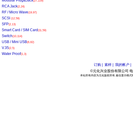
Modular Plug&Jack
(27,229)
RCA Jack
(2,24)
RF / Micro Wave
(19,97)
SCSI
(12,59)
SFP
(2,13)
Smart Card / SIM Card
(11,59)
Switch
(10,114)
USB / Mini USB
(6,82)
V.35
(2,5)
Water Proof
(1,3)
订购 |
索样 |
我的帐户 |
©元化兴业股份有限公司 电话:886
本站所有内容为元化版权所有.最佳显示模式800*6