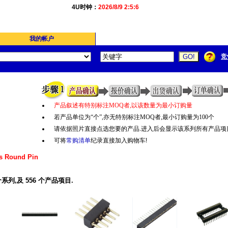
4U时钟：
2026/8/9 2:5:6
我的帐户
竞
产品叙述有特别标注
MOQ
者
,
以该数量为最小订购量
若产品单位为“个
”,
亦无特别标注
MOQ
者
,
最小订购量为
100
个
请依据照片直接点选您要的产品.进入后会显示该系列所有产品项
可将
常购清单
纪录直接加入购物车!
s Round Pin
系列,及 556 个产品项目.