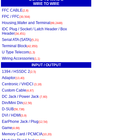
WIRE TO WIRE
FFC CABLE
(2,8)
FPC / FFC
(30,504)
Housing,Wafer and Terminal
(89,2448)
IDC Plug / Socket / Latch Header / Box
Header
(34,451)
Serial ATA (SATA)
(5,21)
Terminal Block
(42,950)
U Type Telecom
(1,3)
Wiring Accessories
(1,1)
INPUT / OUTPUT
1394 / HSSDC 2
(2,5)
Adaptor
(13,40)
Centronic / VHDCI
(3,18)
Custom Cable
(4,87)
DC Jack / Power Jack
(7,60)
Din/Mini Din
(12,56)
D-SUB
(56,738)
DVI / HDMI
(3,9)
EarPhone Jack / Plug
(12,54)
Game
(4,68)
Memory Card / PCMCIA
(10,20)