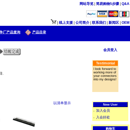
网站导览
|
简易购物5步骤
|
Q&A
|
线上支援
|
公司简介
|
联系我们
|
新闻区
|
OEM
争厂产品查询
产品目录
会员登入
Testimonial
I look forward to
working more of
目.
your connectors
into my designs!
以清单显示
New User
加入会员
‧
入会好处
‧
购物车