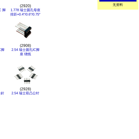
无资料
(2920)
C 脚
1.778 瑞士圆孔母座
排距=0.4"/0.6"/0.75"
(2908)
C脚
2.54 瑞士圆孔IC脚
座 绕线
(2928)
公針
2.54 瑞士双凸公针