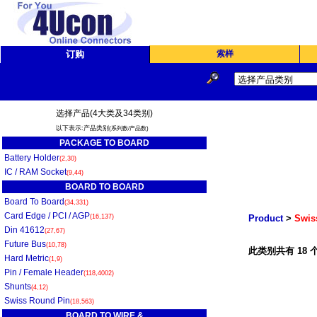
订购
索样
选择产品(4大类及34类别)
以下表示:产品类别
(系列数/产品数)
PACKAGE TO BOARD
Battery Holder
(2,30)
IC / RAM Socket
(9,44)
BOARD TO BOARD
Board To Board
(34,331)
Card Edge / PCI / AGP
(16,137)
Product
>
Swis
Din 41612
(27,67)
Future Bus
(10,78)
此类别共有 18 个
Hard Metric
(1,9)
Pin / Female Header
(118,4002)
Shunts
(4,12)
Swiss Round Pin
(18,563)
BOARD TO WIRE &