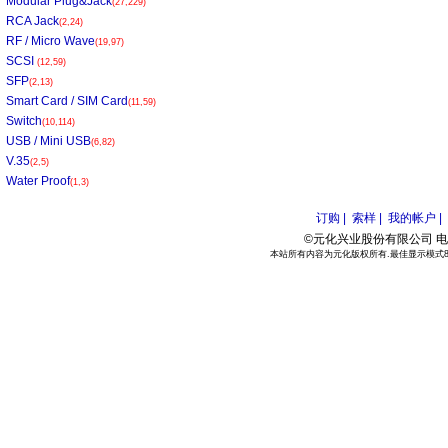
Modular Plug&Jack
(27,229)
RCA Jack
(2,24)
RF / Micro Wave
(19,97)
SCSI
(12,59)
SFP
(2,13)
Smart Card / SIM Card
(11,59)
Switch
(10,114)
USB / Mini USB
(6,82)
V.35
(2,5)
Water Proof
(1,3)
订购 |
索样 |
我的帐户 |
©元化兴业股份有限公司 电话:886
本站所有内容为元化版权所有.最佳显示模式800*6