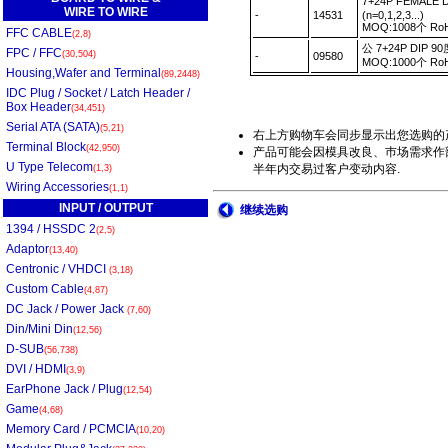
7+24P FEMALE D
WIRE TO WIRE
-
14531
(n=0,1,2,3...)
MOQ:1008个 R
FFC CABLE
(2,8)
公 7+24P DIP 9
FPC / FFC
(30,504)
-
09580
MOQ:1000个 R
Housing,Wafer and Terminal
(89,2448)
IDC Plug / Socket / Latch Header /
Box Header
(34,451)
Serial ATA (SATA)
(5,21)
右上方购物车会同步显示出您选购的
Terminal Block
(42,950)
产品可能会因模具改良、巿场需求作部
U Type Telecom
半年内交易过客户变动内容.
(1,3)
Wiring Accessories
(1,1)
INPUT / OUTPUT
继续选购
1394 / HSSDC 2
(2,5)
Adaptor
(13,40)
Centronic / VHDCI
(3,18)
Custom Cable
(4,87)
DC Jack / Power Jack
(7,60)
Din/Mini Din
(12,56)
D-SUB
(56,738)
DVI / HDMI
(3,9)
EarPhone Jack / Plug
(12,54)
Game
(4,68)
Memory Card / PCMCIA
(10,20)