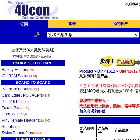
4U时钟
订购
索样
我的帐户
选择产品(4大类及34类别)
以下表示:产品类别
(系列数/产品数)
PACKAGE TO BOARD
Battery Holder
(2,30)
Product
>
Din 41612
>
DIN 41612
IC / RAM Socket
此系列有2项产品.
(9,44)
BOARD TO BOARD
注意:产品叙述有特别标注MOQ者,以
Board To Board
(34,331)
标注MOQ者,最小订购量为100个. 
Card Edge / PCI / AGP
(16,137)
您现在并未登入－
Din 41612
(27,67)
无法使用线上报价、购物、索样等多项
Future Bus
(10,78)
加入会员的好处
Hard Metric
(1,9)
Pin / Female Header
(118,4002)
Shunts
(4,12)
加入购物
产品编
产品叙述
Swiss Round Pin
车
号
(18,563)
BOARD TO WIRE &