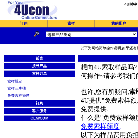
4U时钟
订购
索样
我的帐户
以下为网站简单操作说明,如果还有疑
前言
想向
4U
索取样品吗
?
搜寻产品
索样订单
何操作
~
请参考我们
索样规定
索样三步骤
也许
,
您有所疑问
,
索
免费索样额度
4U
提供
"
免费索样额
订购
免费提供
.
客户服务
什么是
"
免费索样额
OEM/ODM
免费索样额度
.
以下为样品费用负