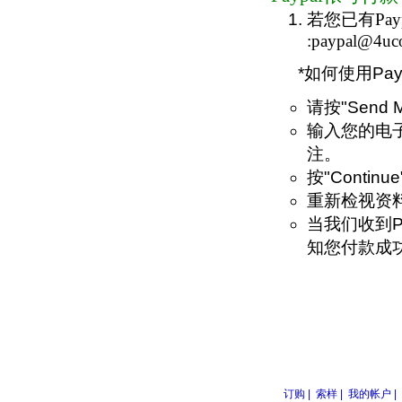
若您已有Pay
:paypal@4uc
*如何使用Pay
请按"Send 
输入您的电
注。
按"Contin
重新检视资料
当我们收到P
知您付款成
订购 |
索样 |
我的帐户 |