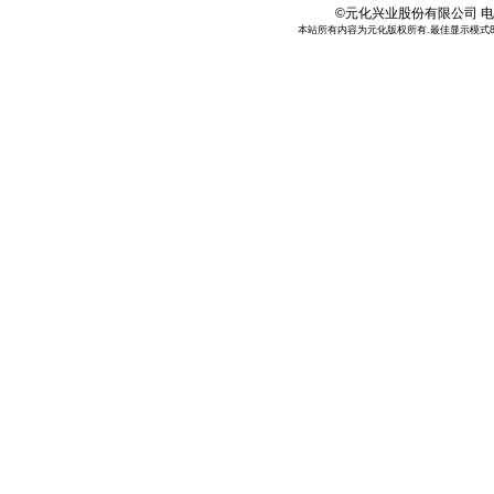
©元化兴业股份有限公司 电话:886
本站所有内容为元化版权所有.最佳显示模式800*6