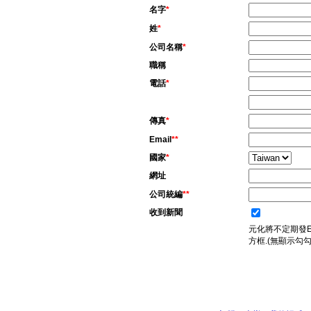
名字
*
姓
*
公司名稱
*
職稱
電話
*
傳真
*
Email
**
國家
*
網址
公司統編
**
收到新聞
元化將不定期發E
方框.(無顯示勾