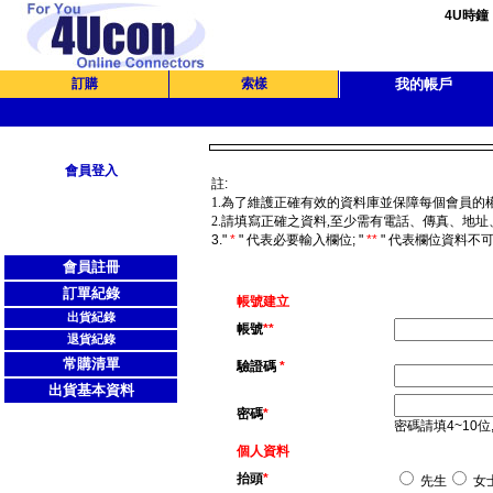
4U時鐘
訂購
索樣
我的帳戶
會員登入
註:
1.為了維護正確有效的資料庫並保障每個會員的權
2.請
填寫正確之資料,至少需有電話、傳真、地址、e
3."
*
" 代表必要輸入欄位; "
**
" 代表欄位資料不可
會員註冊
訂單紀錄
帳號建立
出貨紀錄
帳號
**
退貨紀錄
常購清單
驗證碼
*
出貨基本資料
密碼
*
密碼請填4~10位
個人資料
抬頭
*
先生
女