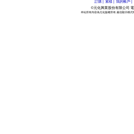
訂購 |
索樣 |
我的帳戶 |
©元化興業股份有限公司 電話:886
本站所有內容為元化版權所有.最佳顯示模式800*6