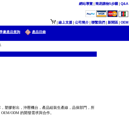
網站導覽
|
簡易購物5步驟
|
Q&A
版接口供大陆地区客户使用.
|
線上支援
|
公司簡介
|
聯繫我們
|
新聞區
|
OEM
爭廠產品查詢
產品目錄
.
隊，塑膠射出，沖壓機台，產品組裝生產線，品保部門，所
製
OEM/ODM
的開發需求與合作。