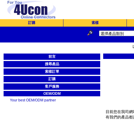
訂購
索樣
前言
搜尋產品
索樣訂單
訂購
客戶服務
OEM/ODM
Your best OEM/ODM partner
目前您在我司網
有我們的產品都