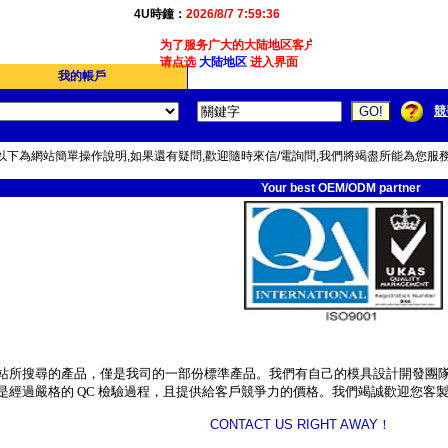
4U時鐘：
2026/8/7 7:59:36
为了服务广大的大陆地区客户,我们4Ucon新增了简体
请点选
大陆地区
进入界面
我的帳戶
競
以下為網站簡單操作說明,如果還有疑問,歡迎隨時來信/電詢問,我們將竭盡所能為您服務
Your best OEM/ODM partner
站所搜尋的產品，僅是我司的一部份標準產品。我們有自己的模具設計開發團
是經過嚴格的
QC
檢驗過程，且提供給客戶競爭力的價格。我們竭誠歡迎您客
CONTACT US RIGHT AWAY！