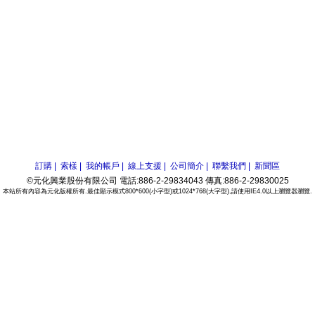
訂購 |
索樣 |
我的帳戶 |
線上支援 |
公司簡介 |
聯繫我們 |
新聞區
©元化興業股份有限公司 電話:886-2-29834043 傳真:886-2-29830025
本站所有內容為元化版權所有.最佳顯示模式800*600(小字型)或1024*768(大字型),請使用IE4.0以上瀏覽器瀏覽.