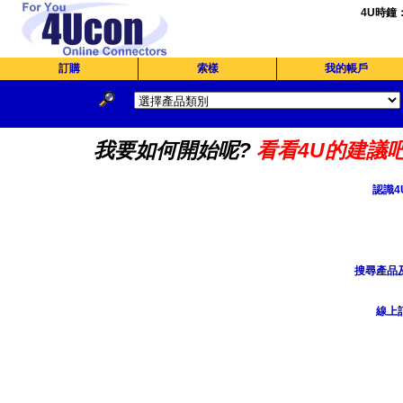
4U時鐘
訂購
索樣
我的帳戶
我要如何開始呢?
看看4U的建議吧
認識4
搜尋產品
線上