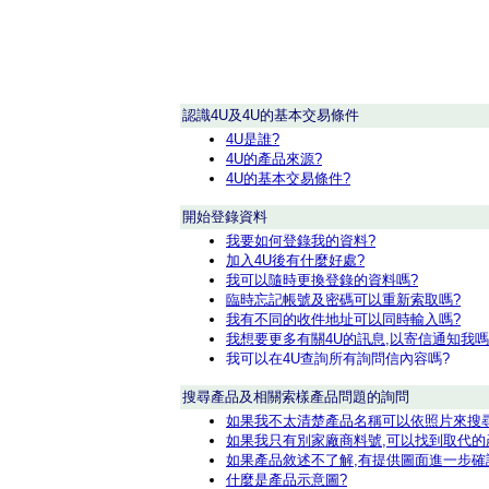
認識4U及4U的基本交易條件
4U是誰?
4U的產品來源?
4U的基本交易條件?
開始登錄資料
我要如何登錄我的資料?
加入4U後有什麼好處?
我可以隨時更換登錄的資料嗎?
臨時忘記帳號及密碼可以重新索取嗎?
我有不同的收件地址可以同時輸入嗎?
我想要更多有關4U的訊息,以寄信通知我嗎
我可以在4U查詢所有詢問信內容嗎?
搜尋產品及相關索樣產品問題的詢問
如果我不太清楚產品名稱可以依照片來搜
如果我只有別家廠商料號,可以找到取代的
如果產品敘述不了解,有提供圖面進一步確
什麼是產品示意圖?