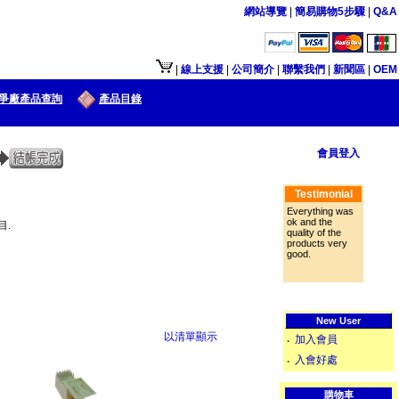
網站導覽
|
簡易購物5步驟
|
Q&A
接口供大陆地区客户使用.
|
線上支援
|
公司簡介
|
聯繫我們
|
新聞區
|
OEM
爭廠產品查詢
產品目錄
會員登入
Testimonial
Everything was
ok and the
目.
quality of the
products very
good.
New User
以清單顯示
加入會員
‧
入會好處
‧
購物車