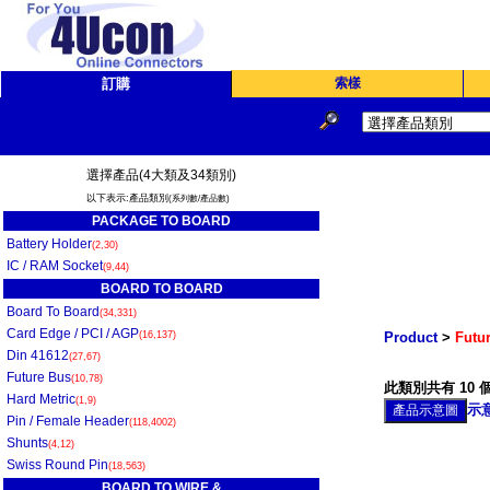
訂購
索樣
選擇產品(4大類及34類別)
以下表示:產品類別
(系列數/產品數)
PACKAGE TO BOARD
Battery Holder
(2,30)
IC / RAM Socket
(9,44)
BOARD TO BOARD
Board To Board
(34,331)
Card Edge / PCI / AGP
(16,137)
Product
>
Futur
Din 41612
(27,67)
Future Bus
(10,78)
此類別共有 10 個
Hard Metric
(1,9)
示
Pin / Female Header
(118,4002)
Shunts
(4,12)
Swiss Round Pin
(18,563)
BOARD TO WIRE &