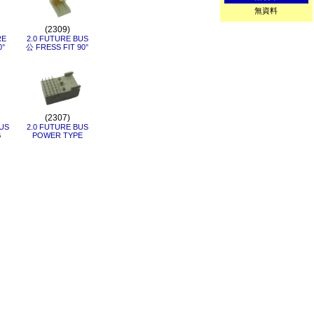
無資料
(2309)
RE
2.0 FUTURE BUS
0°
公 FRESS FIT 90°
(2307)
US
2.0 FUTURE BUS
G
POWER TYPE