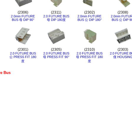
(2306)
(2311)
(2302)
(2308)
2.0mm FUTURE
2.0 FUTURE BUS
2.0mm FUTURE
2.0mm FUTU
BUS 母 DIP 90°
母 DIP 180度
BUS 公 DIP 180°
BUS 公 DIP 9
(2301)
(2305)
(2310)
(2303)
2.0 FUTURE BUS
2.0 FUTURE BUS
2.0 FUTURE BUS
2.0 FUTURE B
公 PRESS FIT 180
母 PRESS FIT 90°
母 PRESS FIT 180
僅 HOUSIN
度
度
e Bus