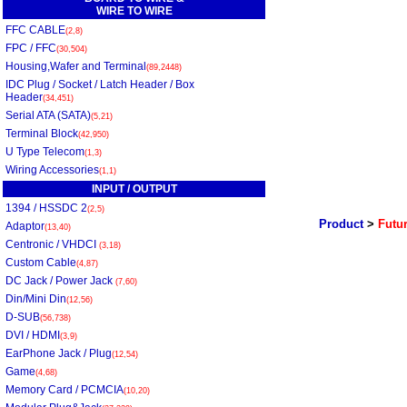
WIRE TO WIRE
FFC CABLE
(2,8)
FPC / FFC
(30,504)
Housing,Wafer and Terminal
(89,2448)
IDC Plug / Socket / Latch Header / Box
Header
(34,451)
Serial ATA (SATA)
(5,21)
Terminal Block
(42,950)
U Type Telecom
(1,3)
Wiring Accessories
(1,1)
INPUT / OUTPUT
1394 / HSSDC 2
(2,5)
Product
>
Futur
Adaptor
(13,40)
Centronic / VHDCI
(3,18)
Custom Cable
(4,87)
DC Jack / Power Jack
(7,60)
Din/Mini Din
(12,56)
D-SUB
(56,738)
DVI / HDMI
(3,9)
EarPhone Jack / Plug
(12,54)
Game
(4,68)
Memory Card / PCMCIA
(10,20)