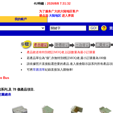
4U時鐘：
2026/8/8 7:31:32
为了服务广大的大陆地区客户,我们4Ucon新增了简体版
请点选
大陆地区
进入界面
我的帳戶
競
產品敘述有特別標註
MOQ
者
,
以該數量為最小訂購量
若產品單位為“個
”,
亦無特別標註
MOQ
者
,
最小訂購量為
100
個
請依據照片直接點選您要的產品.進入後會顯示該系列所有產品項
可將
常購清單
紀錄直接加入購物車!
e Bus
系列,及 78 個產品項目.
意圖總表